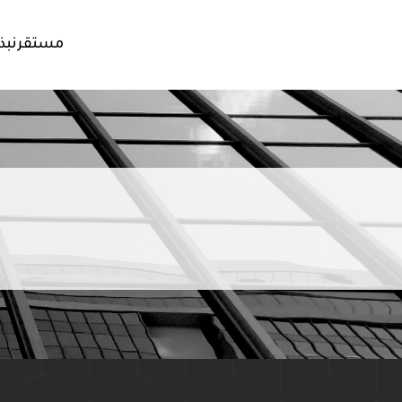
مستقر
نبذ